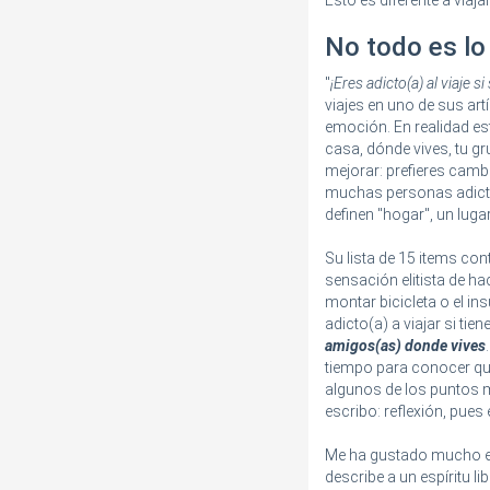
Esto es diferente a viaja
No todo es lo
"
¡Eres adicto(a) al viaje s
viajes en uno de sus ar
emoción. En realidad es
casa, dónde vives, tu gr
mejorar: prefieres camb
muchas personas adictas
definen "hogar", un luga
Su lista de 15 items con
sensación elitista de ha
montar bicicleta o el ins
adicto(a) a viajar si ti
amigos(as) donde vives
tiempo para conocer quié
algunos de los puntos 
escribo: reflexión, pues 
Me ha gustado mucho el
describe a un espíritu l