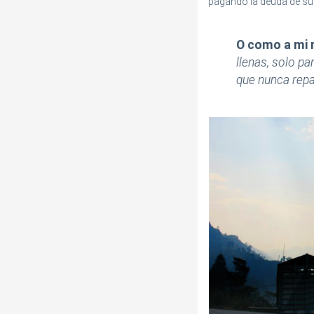
pagando la deuda de su 
O como a mi 
llenas, solo p
que nunca rep