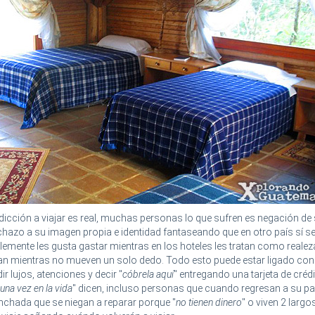
adicción a viajar es real, muchas personas lo que sufren es negación de
echazo a su imagen propia e identidad fantaseando que en otro país sí s
plemente les gusta gastar mientras en los hoteles les tratan como realez
dan mientras no mueven un solo dedo. Todo esto puede estar ligado con
ir lujos, atenciones y decir "
cóbrela aquí
" entregando una tarjeta de crédi
una vez en la vida
" dicen, incluso personas que cuando regresan a su pa
inchada que se niegan a reparar porque "
no tienen dinero
" o viven 2 larg