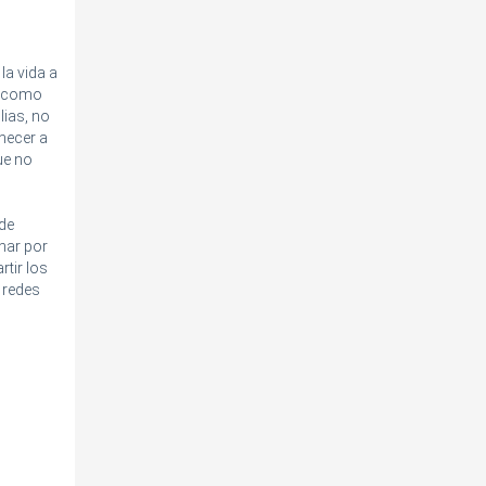
a vida a
ro como
lias, no
necer a
ue no
 de
inar por
tir los
 redes