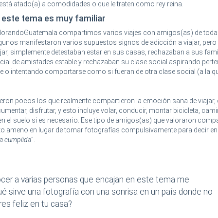
 está atado(a) a comodidades o que le traten como rey reina.
este tema es muy familiar
lorandoGuatemala compartimos varios viajes con amigos(as) de toda l
algunos manifestaron varios supuestos signos de adicción a viajar, pe
iajar, simplemente detestaban estar en sus casas, rechazaban a sus fami
ocial de amistades estable y rechazaban su clase social aspirando perte
se o intentando comportarse como si fueran de otra clase social (a la q
ueron pocos los que realmente compartieron la emoción sana de viajar,
cumentar, disfrutar, y esto incluye volar, conducir, montar bicicleta, cam
en el suelo si es necesario. Ese tipo de amigos(as) que valoraron compar
to ameno en lugar de tomar fotografías compulsivamente para decir en
ta cumplida
".
cer a varias personas que encajan en este tema me
ué sirve una fotografía con una sonrisa en un país donde no
eres feliz en tu casa?