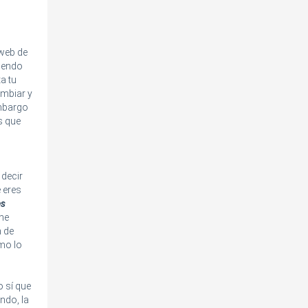
o web de
riendo
a tu
ambiar y
embargo
s que
 decir
e eres
es
ene
n de
mo lo
o sí que
ndo, la