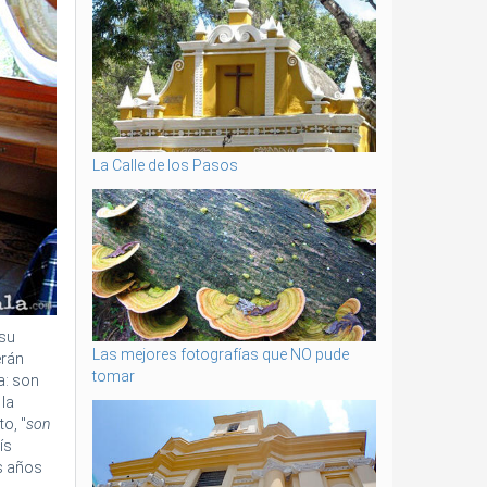
La Calle de los Pasos
 su
Las mejores fotografías que NO pude
erán
tomar
a: son
 la
to, "
son
ís
os años