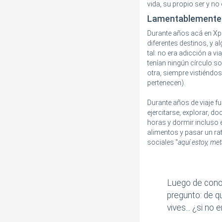
vida, su propio ser y no
Lamentablemente 
Durante años acá en Xp
diferentes destinos, y 
tal: no era adicción a v
tenían ningún círculo s
otra, siempre vistiéndo
pertenecen).
Durante años de viaje f
ejercitarse, explorar, do
horas y dormir incluso 
alimentos y pasar un ra
sociales "
aquí estoy, me
Luego de cono
pregunto: de q
vives... ¿si no 