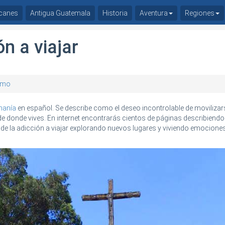
canes
Antigua Guatemala
Historia
Aventura
Regiones
ón a viajar
ismo
anía
en español. Se describe como el deseo incontrolable de movilizar
de donde vives. En internet encontrarás cientos de páginas describiendo
 de la adicción a viajar explorando nuevos lugares y viviendo emocione