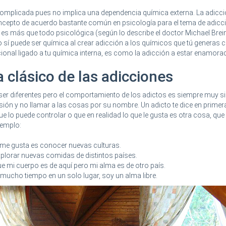
 complicada pues no implica una dependencia química externa. La adicc
ncepto de acuerdo bastante común en psicología para el tema de adicc
r es más que todo psicológica (según lo describe el doctor Michael Brein
o sí puede ser química al crear adicción a los químicos que tú generas
cional ligado a tu química interna, es como la adicción a estar enamora
 clásico de las adicciones
er diferentes pero el comportamiento de los adictos es siempre muy si
ón y no llamar a las cosas por su nombre. Un adicto te dice en primera
que lo puede controlar o que en realidad lo que le gusta es otra cosa, que
ejemplo:
 me gusta es conocer nuevas culturas.
xplorar nuevas comidas de distintos países.
e mi cuerpo es de aquí pero mi alma es de otro país.
r mucho tiempo en un solo lugar, soy un alma libre.