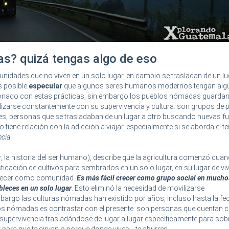
s? quizá tengas algo de eso
dades que no viven en un solo lugar, en cambio se trasladan de un lu
s posible
especular
que algunos seres humanos modernos tengan alg
onado con estas prácticas, sin embargo los pueblos nómadas guarda
ilizarse constantemente con su supervivencia y cultura: son grupos de 
es, personas que se trasladaban de un lugar a otro buscando nuevas fu
tiene relación con la adicción a viajar, especialmente si se aborda el t
ncia
.
, la historia del ser humano), describe que la agricultura comenzó cuan
icación de cultivos para sembrarlos en un solo lugar, en su lugar de vi
crecer como comunidad.
Es más fácil crecer como grupo social en mucho
bleces en un solo lugar
. Esto eliminó la necesidad de movilizarse
argo las culturas nómadas han existido por años, incluso hasta la fec
os nómadas es contrastar con el presente: son personas que cuentan 
 supervivencia trasladándose de lugar a lugar específicamente para sobre