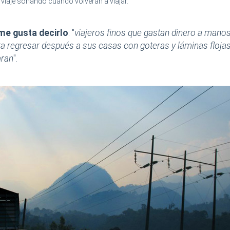
viaje soñando cuándo volverán a viajar.
me gusta decirlo
: "
viajeros finos que gastan dinero a mano
ara regresar después a sus casas con goteras y láminas floja
aran
".