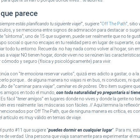
r para que te sirvan o porque donde vives... te aburres.
 que parece
i siempre estás planificando tu siguiente viaje!
", sugiere "
Off The Path
", siti
tículos, y se menciona entre signos de admiración para destacar o sugi
te "síntoma", uno de 15 que sugieren, puede ser realmente que no te gust
upo social o que no encajas en tu realidad pero en lugar de superarte, c
iar todo tu entorno. Recuerda: no hay nada como volver al hogar, sin 
 a viajar NO tienen hogar, donde viven no se reúnen las característica
r cómodo y seguro (física y psicológicamente) para vivir.
tinúa con "
te emociona reservar vuelos
", quizá eres adicto a gastar, o a la
cerlo porque... de alguna manera no viajas ni en bus, ni conduces, ni qué
ulto de "caminar para viajar",
caminar es de pobres
. Otro item sugiere qu
enes amigos en todo el mundo,
con toda naturalidad yo preguntaría si tien
. Es fácil "
tener amigos
" en lugares donde no vives y donde la gente no ti
n eres realmente: las máscaras son fáciles. // Aquí termina la reflexió
mencionados por Off The Path, que de ninguna manera es crítica, es co
el artículo es muy válido en temas de viaje.
 punto #11 que sugiere "
puedes dormir en cualquier lugar
". Para mi, est
ibre de verdad. Una persona que viaja sanamente para experimentar el mu