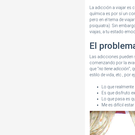
La adicción a viajar es
química es por sí un co
pero en el tema de viaja
psiquiatra). Sin embarg
viajas, a tu estado emo
El problema
Las adicciones pueden s
comenzando por la evasi
que "
no tiene adicción
", 
estilo de vida, etc., por 
Lo que realmente
Es que disfruto e
Lo que pasa es qu
Me es difícil esta