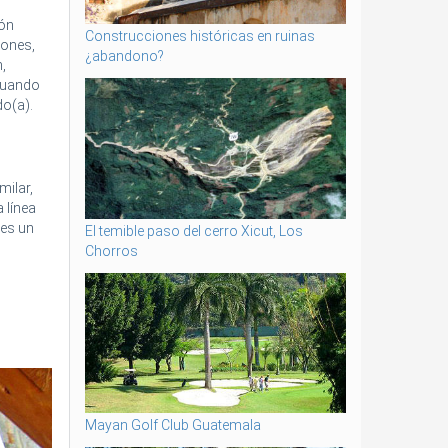
ión
Construcciones históricas en ruinas
iones,
¿abandono?
,
 cuando
do(a).
milar,
 línea
 es un
El temible paso del cerro Xicut, Los
Chorros
Mayan Golf Club Guatemala