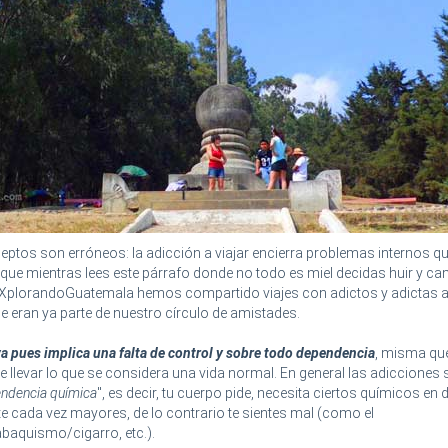
tos son erróneos: la adicción a viajar encierra problemas internos que
 que mientras lees este párrafo donde no todo es miel decidas huir y ca
 XplorandoGuatemala hemos compartido viajes con adictos y adictas al 
 eran ya parte de nuestro círculo de amistades.
a pues implica una falta de control y sobre todo dependencia
, misma qu
 llevar lo que se considera una vida normal. En general las adicciones 
ndencia química
", es decir, tu cuerpo pide, necesita ciertos químicos en 
e cada vez mayores, de lo contrario te sientes mal (como el
abaquismo/cigarro, etc.).