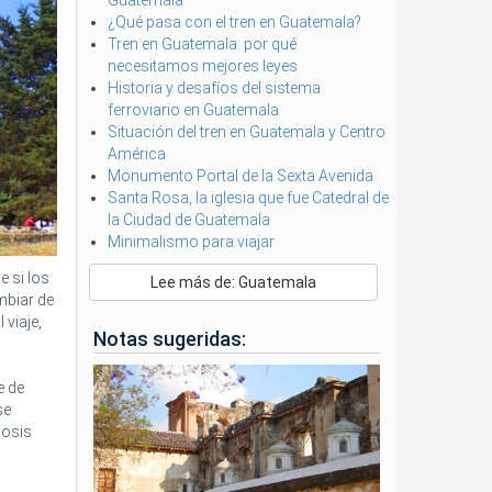
Guatemala
¿Qué pasa con el tren en Guatemala?
Tren en Guatemala: por qué
necesitamos mejores leyes
Historia y desafíos del sistema
ferroviario en Guatemala
Situación del tren en Guatemala y Centro
América
Monumento Portal de la Sexta Avenida
Santa Rosa, la iglesia que fue Catedral de
la Ciudad de Guatemala
Minimalismo para viajar
 si los
Lee más de: Guatemala
mbiar de
viaje,
Notas sugeridas:
e de
se
dosis