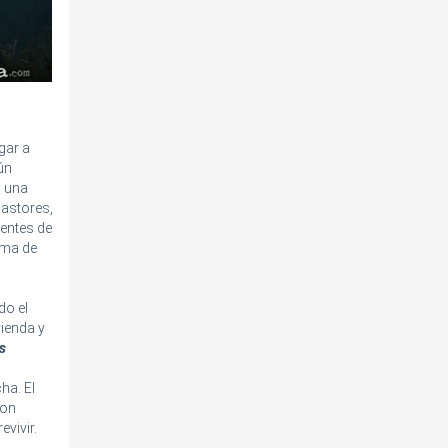
gar a
ún
n una
pastores,
entes de
ema de
do el
vienda y
s
ha. El
con
vivir.