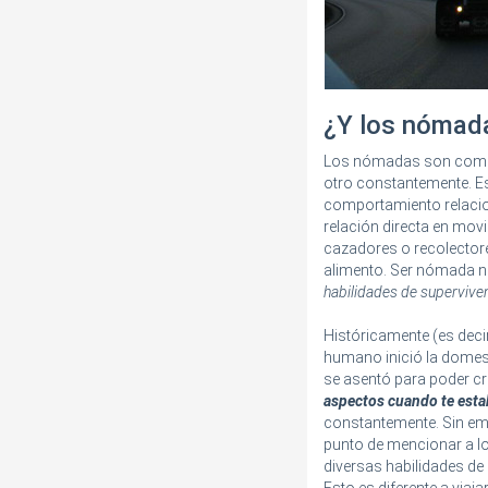
¿Y los nómada
Los nómadas son comuni
otro constantemente. E
comportamiento relaci
relación directa en mov
cazadores o recolector
alimento. Ser nómada no 
habilidades de supervive
Históricamente (es decir
humano inició la domest
se asentó para poder 
aspectos cuando te esta
constantemente. Sin emb
punto de mencionar a l
diversas habilidades de