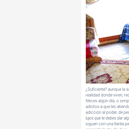
¿Suficiente? aunque la 
realidad donde viven, r
felices algún día, o sim
adictos a que les atien
adicción al poder, de ped
lujos que te debes dar alg
siguen con una llanta p