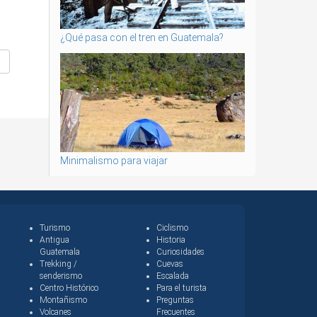
¿Qué pasa con el tren en Guatemala?
Minimalismo para viajar
Turismo
Ciclismo
Antigua
Historia
Guatemala
Curiosidades
Trekking /
Cuevas
senderismo
Escalada
Centro Histórico
Para el turista
Montañismo
Preguntas
Volcanes
Frecuentes