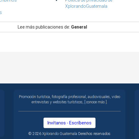
cribirnos
Política de privacidad de
XplorandoGuatemala
s
Lee más publicaciones de:
General
Promoción turística, fotografía profesional, audiovisuales, video
entrevistas y websites turísticos, [ conoce más ].
Invítanos - Escríbenos
© 2026
Xplorando Guatemala
Derechos reservados