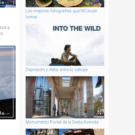
Las mejores fotografías que NO pude
tomar
tros y
os
Depresión y dieta: entre lo salvaje
Monumento Portal de la Sexta Avenida