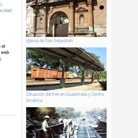
o,
pacidad
Iglesia de San Sebastián
 el
s web
g,
Situación del tren en Guatemala y Centro
América