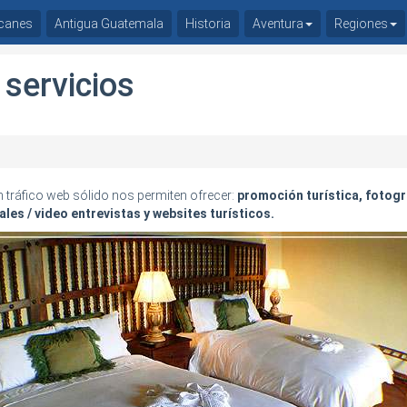
canes
Antigua Guatemala
Historia
Aventura
Regiones
servicios
n tráfico web sólido nos permiten ofrecer:
promoción turística, fotogr
les / video entrevistas y websites turísticos.