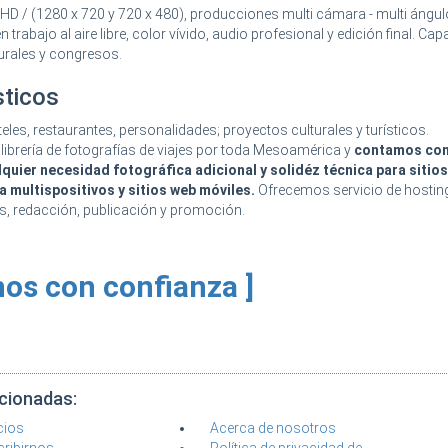
HD / (1280 x 720 y 720 x 480), producciones multi cámara - multi ángul
n trabajo al aire libre, color vívido, audio profesional y edición final. Ca
turales y congresos.
sticos
les, restaurantes, personalidades; proyectos culturales y turísticos.
brería de fotografías de viajes por toda Mesoamérica y
contamos con
lquier necesidad fotográfica adicional y solidéz técnica para sitio
 multispositivos y sitios web móviles.
Ofrecemos servicio de hostin
s, redacción, publicación y promoción.
nos con confianza ]
acionadas:
cios
Acerca de nosotros