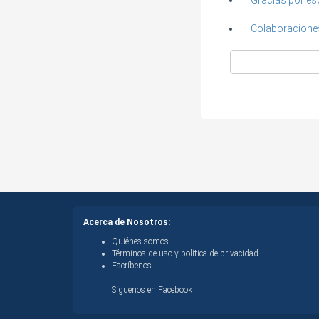
Gracias por es
Colaboracione
Acerca de Nosotros:
Quiénes somos
Términos de uso y política de privacidad
Escríbenos
Síguenos en Facebook