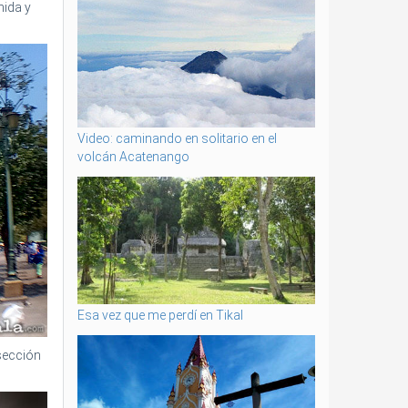
nida y
Video: caminando en solitario en el
volcán Acatenango
Esa vez que me perdí en Tikal
sección