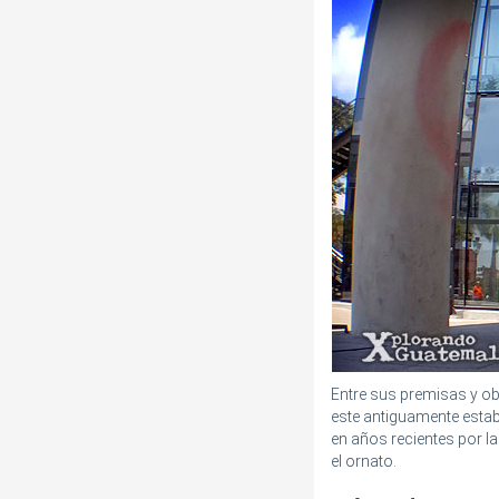
Entre sus premisas y ob
este antiguamente estab
en años recientes por l
el ornato.