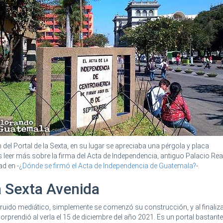
 del Portal de la Sexta, en su lugar se apreciaba una pérgola y placa
eer más sobre la firma del Acta de Independencia, antiguo Palacio Real
ad en -
¿Dónde se firmó el Acta de Independencia de Guatemala?
-.
a Sexta Avenida
 ruido mediático, simplemente se comenzó su construcción, y al finaliza
sorprendió al verla el 15 de diciembre del año 2021. Es un portal bastante