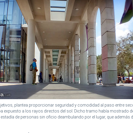
jetivos, plantea proporcionar seguridad y comodidad al paso entre sec
a expuesto a los rayos directos del sol. Dicho tramo había mostrado d
a estadía de personas sin oficio deambulando por el lugar, que además