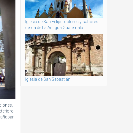
Iglesia de San Felipe: colores y sabores
cerca de La Antigua Guatemala
Iglesia de San Sebastián
ciones,
eterioro
 dañaban