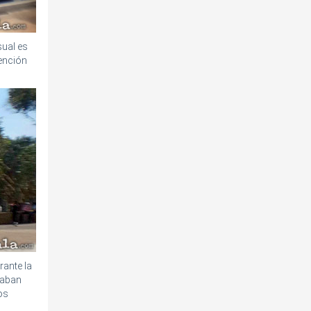
sual es
vención
rante la
omaban
os