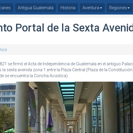
canes
Antigua Guatemala
Historia
Aventura
Regiones
o Portal de la Sexta Aveni
rico
1821 se firmó el Acta de Independencia de Guatemala en el antiguo Palaci
 la sexta avenida zona 1 entre la Plaza Central (Plaza de la Constitución)
de se encuentra la Concha Acústica).