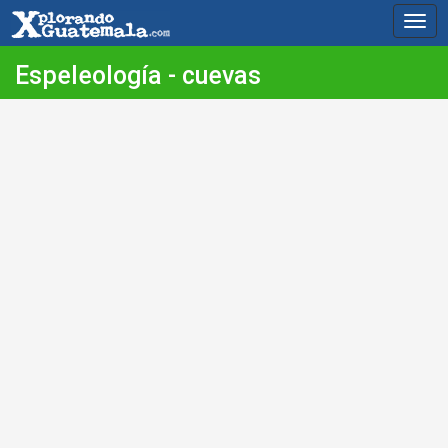
Togg
navig
Espeleología - cuevas