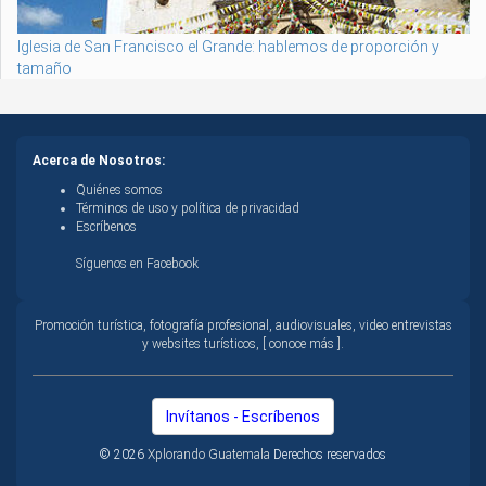
Iglesia de San Francisco el Grande: hablemos de proporción y
tamaño
Acerca de Nosotros:
Quiénes somos
Términos de uso y política de privacidad
Escríbenos
Síguenos en Facebook
Promoción turística, fotografía profesional, audiovisuales, video entrevistas
y websites turísticos, [ conoce más ].
Invítanos - Escríbenos
© 2026
Xplorando Guatemala
Derechos reservados