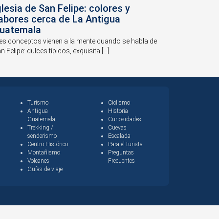
glesia de San Felipe: colores y
abores cerca de La Antigua
uatemala
es conceptos vienen a la mente cuando se habla de
n Felipe: dulces típicos, exquisita [...]
Turismo
Ciclismo
Antigua
Historia
Guatemala
Curiosidades
Trekking /
Cuevas
senderismo
Escalada
Centro Histórico
Para el turista
Montañismo
Preguntas
Volcanes
Frecuentes
Guías de viaje