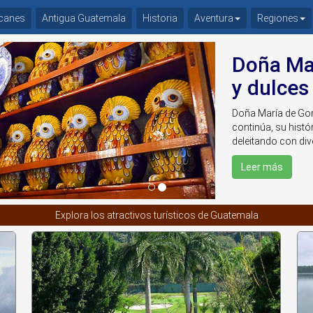
canes
Antigua Guatemala
Historia
Aventura
Regiones
Doña Mar
y dulces
Doña María de Gor
continúa, su histó
deleitando con dive
Leer más
Explora los atractivos turísticos de Guatemala