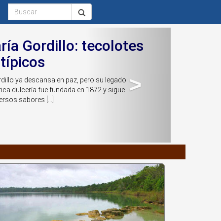
Next
ía Gordillo: tecolotes
 típicos
>
dillo ya descansa en paz, pero su legado
rica dulcería fue fundada en 1872 y sigue
rsos sabores [...]