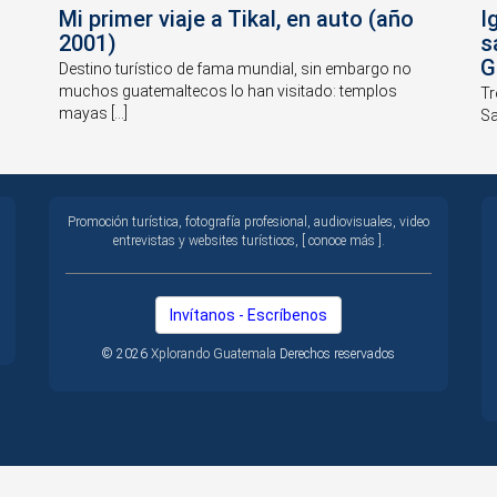
Mi primer viaje a Tikal, en auto (año
I
2001)
s
G
Destino turístico de fama mundial, sin embargo no
muchos guatemaltecos lo han visitado: templos
Tr
mayas [...]
Sa
Promoción turística, fotografía profesional, audiovisuales, video
entrevistas y websites turísticos, [ conoce más ].
Invítanos - Escríbenos
© 2026
Xplorando Guatemala
Derechos reservados