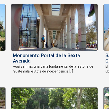
Monumento Portal de la Sexta
S
Avenida
C
Aquí se firmó una parte fundamental de la historia de
El
Guatemala: el Acta de Independencia [...]
ub