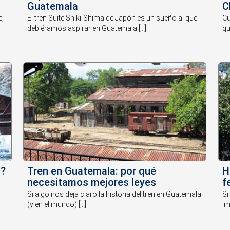
Guatemala
C
e,
El tren Suite Shiki-Shima de Japón es un sueño al que
Cu
debiéramos aspirar en Guatemala [...]
qu
a?
Tren en Guatemala: por qué
H
necesitamos mejores leyes
f
Si algo nos deja claro la historia del tren en Guatemala
Si
(y en el mundo) [...]
im