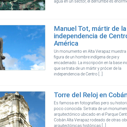
agua en un sector, el derrumbe es enorme [
Manuel Tot, mártir de la
independencia de Centr
América
Un monumento en Alta Verapaz muestra 
figura de un hombre indígena de pie y
encadenado. La inscripción en la base in
que se trata de un mártir y prócer de la
independencia de Centro [...]
Torre del Reloj en Cobá
Es famosa en fotografías pero su histori
poco conocida. Se trata de un monumen
arquitectónico ubicado en el Parque Cent
Cobán Alta Verapaz rodeado de otras ob
arquitectónicas históricas [...]