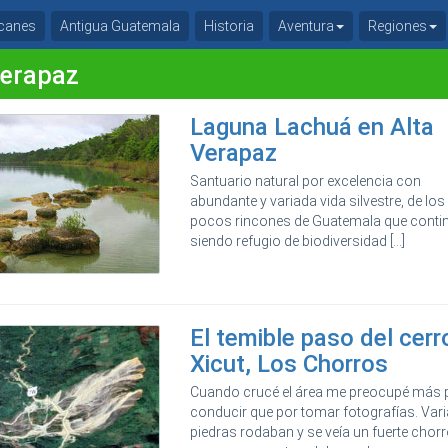
canes
Antigua Guatemala
Historia
Aventura
Regiones
Verapaz
Laguna Lachuá en Alta
Verapaz
Santuario natural por excelencia con
abundante y variada vida silvestre, de los
pocos rincones de Guatemala que conti
siendo refugio de biodiversidad [...]
El temible paso del cerr
Xicut, Los Chorros
Cuando crucé el área me preocupé más 
conducir que por tomar fotografías. Var
piedras rodaban y se veía un fuerte chor