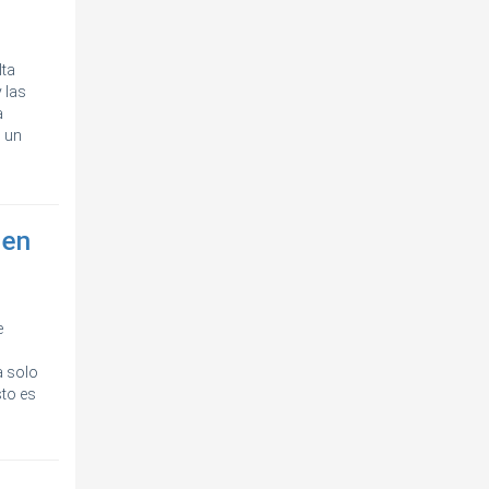
lta
 las
a
n un
 en
e
a solo
sto es