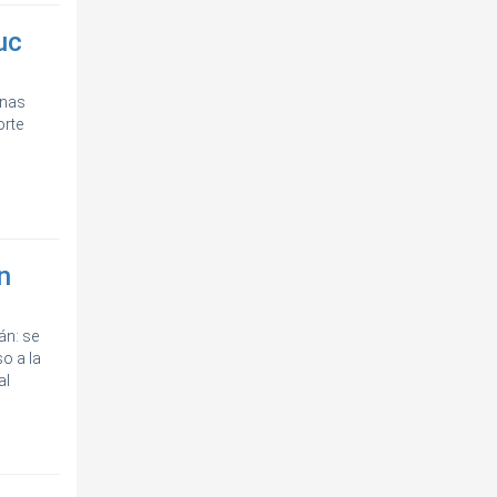
uc
inas
orte
n
án: se
o a la
al