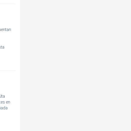
uentan
sta
lta
tes en
ciada
l