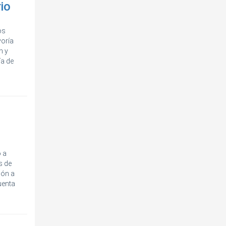
rio
os
yoría
n y
ía de
o a
s de
ión a
uenta