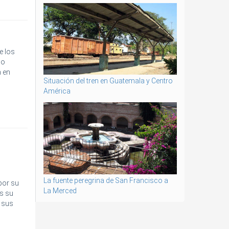
e los
mo
n en
Situación del tren en Guatemala y Centro
América
La fuente peregrina de San Francisco a
por su
La Merced
es su
e sus