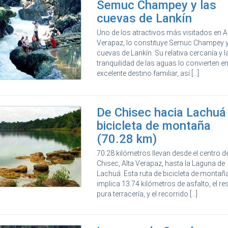
Semuc Champey y las
cuevas de Lankín
Uno de los atractivos más visitados en A
Verapaz, lo constituye Semuc Champey y
cuevas de Lankín. Su relativa cercanía y l
tranquilidad de las aguas lo convierten e
excelente destino familiar, así [...]
De Chisec hacia Lachuá
bicicleta de montaña
(70.28 km)
70.28 kilómetros llevan desde el centro d
Chisec, Alta Verapaz, hasta la Laguna de
Lachuá. Esta ruta de bicicleta de montañ
implica 13.74 kilómetros de asfalto, el re
pura terracería, y el recorrido [...]