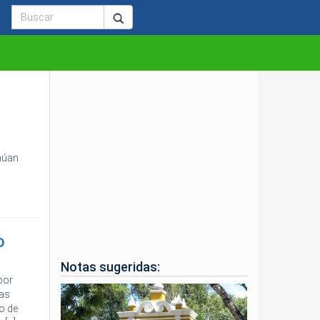
núan
o
Notas sugeridas:
por
ias
ro de