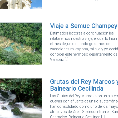
Viaje a Semuc Champey
Estimados lectores a continuación les
relataremos nuestro viaje, el cual lo hici
el mes de junio cuando gozamos de
vacaciones mi esposa, mi hijo y yo deci
conocer este hermoso departamento de 
Verapaz [...]
Grutas del Rey Marcos 
Balneario Cecilinda
Las Grutas del Rey Marcos son un siste
cuevas con afluente de un río subterráne
han consolidado como uno de los mayo
atractivos del área. Se encuentran en Sa
Chamelco, Balneario Cecilinda [...]