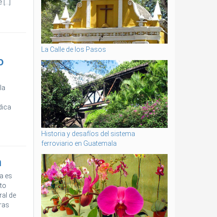
...]
La Calle de los Pasos
o
la
dica
Historia y desafíos del sistema
ferroviario en Guatemala
n
a es
to
ral de
ras