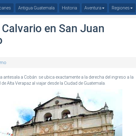
canes
Antigua Guatemala
Historia
Aventura
Regiones
l Calvario en San Juan
o
ismo
 antesala a Cobán: se ubica exactamente a la derecha del ingreso a la
de Alta Verapaz al viajar desde la Ciudad de Guatemala.