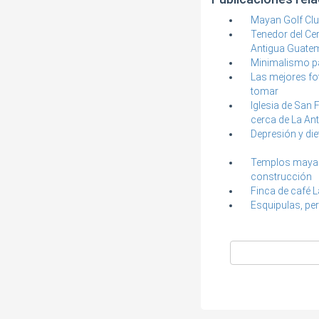
Mayan Golf Cl
Tenedor del Cer
Antigua Guate
Minimalismo pa
Las mejores fo
tomar
Iglesia de San 
cerca de La An
Depresión y diet
Templos mayas 
construcción
Finca de café 
Esquipulas, per