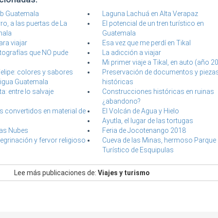
ub Guatemala
Laguna Lachuá en Alta Verapaz
ro, a las puertas de La
El potencial de un tren turístico en
mala
Guatemala
ra viajar
Esa vez que me perdí en Tikal
tografías que NO pude
La adicción a viajar
Mi primer viaje a Tikal, en auto (año 2
Felipe: colores y sabores
Preservación de documentos y pieza
tigua Guatemala
históricas
a: entre lo salvaje
Construcciones históricas en ruinas
¿abandono?
convertidos en material de
El Volcán de Agua y Hielo
Ayutla, el lugar de las tortugas
Las Nubes
Feria de Jocotenango 2018
egrinación y fervor religioso
Cueva de las Minas, hermoso Parque
Turístico de Esquipulas
Lee más publicaciones de:
Viajes y turismo