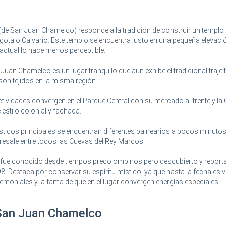
o (de San Juan Chamelco) responde a la tradición de construir un templo
gota o Calvario. Este templo se encuentra justo en una pequeña elevaci
actual lo hace menos perceptible.
Juan Chamelco es un lugar tranquilo que aún exhibe el tradicional traje 
 son tejidos en la misma región.
tividades convergen en el Parque Central con su mercado al frente y la 
 estilo colonial y fachada.
ísticos principales se encuentran diferentes balnearios a pocos minutos
esale entre todos las Cuevas del Rey Marcos.
 fue conocido desde tiempos precolombinos pero descubierto y report
Destaca por conservar su espíritu místico, ya que hasta la fecha es v
eremoniales y la fama de que en el lugar convergen energías especiales.
 San Juan Chamelco