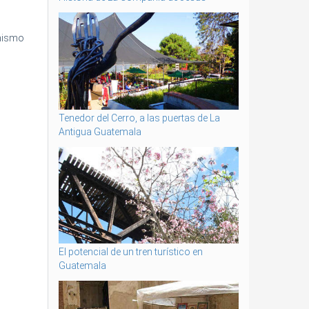
 mismo
Tenedor del Cerro, a las puertas de La
Antigua Guatemala
El potencial de un tren turístico en
Guatemala