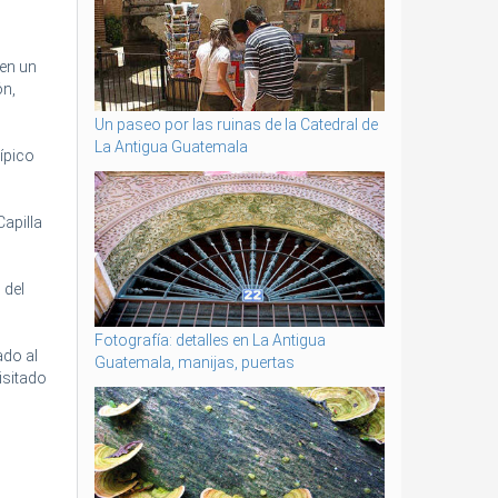
 en un
ón,
Un paseo por las ruinas de la Catedral de
La Antigua Guatemala
típico
Capilla
 del
Fotografía: detalles en La Antigua
ado al
Guatemala, manijas, puertas
isitado