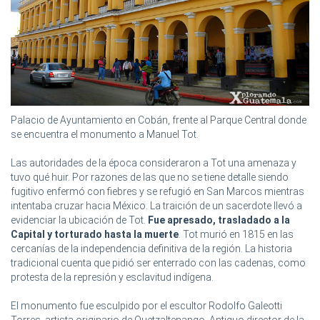
Palacio de Ayuntamiento en Cobán, frente al Parque Central donde
se encuentra el monumento a Manuel Tot.
Las autoridades de la época consideraron a Tot una amenaza y
tuvo qué huir. Por razones de las que no se tiene detalle siendo
fugitivo enfermó con fiebres y se refugió en San Marcos mientras
intentaba cruzar hacia México. La traición de un sacerdote llevó a
evidenciar la ubicación de Tot.
Fue apresado, trasladado a la
Capital y torturado hasta la muerte
. Tot murió en 1815 en las
cercanías de la independencia definitiva de la región. La historia
tradicional cuenta que pidió ser enterrado con las cadenas, como
protesta de la represión y esclavitud indígena.
El monumento fue esculpido por el escultor Rodolfo Galeotti
Torres, artista originario de Quetzaltenango. Antiguo director de la