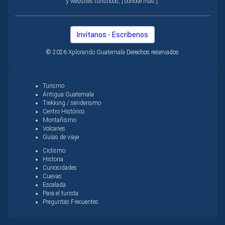
y websites turísticos, [ conoce más ].
Invítanos - Escríbenos
© 2026
Xplorando Guatemala
Derechos reservados
Turismo
Antigua Guatemala
Trekking / senderismo
Centro Histórico
Montañismo
Volcanes
Guías de viaje
Ciclismo
Historia
Curiosidades
Cuevas
Escalada
Para el turista
Preguntas Frecuentes