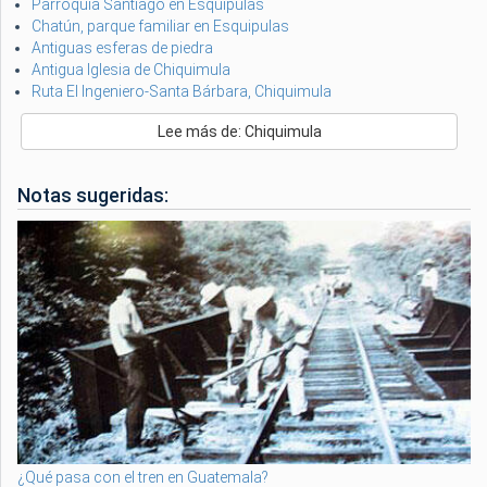
Parroquia Santiago en Esquipulas
Chatún, parque familiar en Esquipulas
Antiguas esferas de piedra
Antigua Iglesia de Chiquimula
Ruta El Ingeniero-Santa Bárbara, Chiquimula
Lee más de: Chiquimula
Notas sugeridas:
¿Qué pasa con el tren en Guatemala?