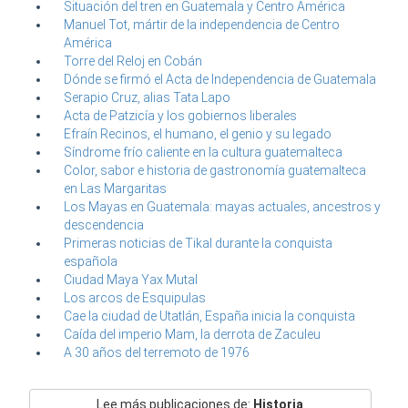
Situación del tren en Guatemala y Centro América
Manuel Tot, mártir de la independencia de Centro
América
Torre del Reloj en Cobán
Dónde se firmó el Acta de Independencia de Guatemala
Serapio Cruz, alias Tata Lapo
Acta de Patzicía y los gobiernos liberales
Efraín Recinos, el humano, el genio y su legado
Síndrome frío caliente en la cultura guatemalteca
Color, sabor e historia de gastronomía guatemalteca
en Las Margaritas
Los Mayas en Guatemala: mayas actuales, ancestros y
descendencia
Primeras noticias de Tikal durante la conquista
española
Ciudad Maya Yax Mutal
Los arcos de Esquipulas
Cae la ciudad de Utatlán, España inicia la conquista
Caída del imperio Mam, la derrota de Zaculeu
A 30 años del terremoto de 1976
Lee más publicaciones de:
Historia