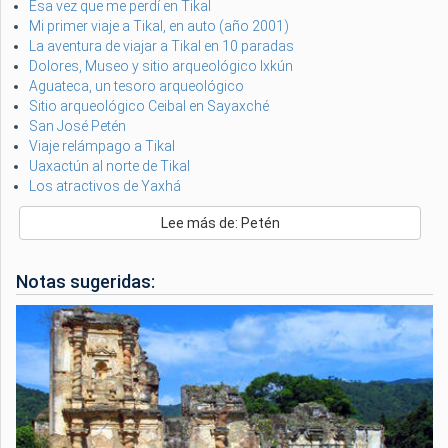
Esa vez que me perdí en Tikal
Mi primer viaje a Tikal, en auto (año 2001)
La aventura de viajar a Tikal en 10 paradas
Dolores, Museo y sitio arqueológico Ixkún
Aguateca, un tesoro arqueológico
Sitio arqueológico Ceibal en Sayaxché
San José Petén
Viaje relámpago a Tikal
Uaxactún al norte de Tikal
Los atractivos de Yaxhá
Lee más de: Petén
Notas sugeridas: