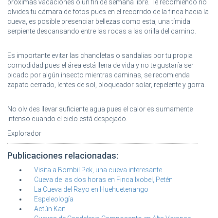
próximas vacaciones o un fin de semana libre. Te recomiendo no
olvides tu cámara de fotos pues en el recorrido de la finca hacia la
cueva, es posible presenciar bellezas como esta, una tímida
serpiente descansando entre las rocas a las orilla del camino.
Es importante evitar las chancletas o sandalias por tu propia
comodidad pues el área está llena de vida y no te gustaría ser
picado por algún insecto mientras caminas, se recomienda
zapato cerrado, lentes de sol, bloqueador solar, repelente y gorra.
No olvides llevar suficiente agua pues el calor es sumamente
intenso cuando el cielo está despejado.
Explorador
Publicaciones relacionadas:
Visita a Bombil Pek, una cueva interesante
Cueva de las dos horas en Finca Ixobel, Petén
La Cueva del Rayo en Huehuetenango
Espeleología
Actún Kan