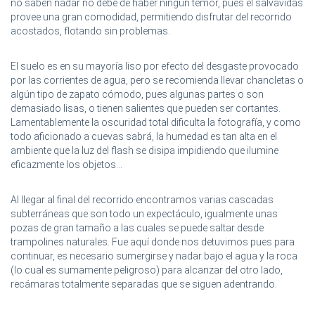
no saben nadar no debe de haber ningún temor, pues el salvavidas
provee una gran comodidad, permitiendo disfrutar del recorrido
acostados, flotando sin problemas.
El suelo es en su mayoría liso por efecto del desgaste provocado
por las corrientes de agua, pero se recomienda llevar chancletas o
algún tipo de zapato cómodo, pues algunas partes o son
demasiado lisas, o tienen salientes que pueden ser cortantes.
Lamentablemente la oscuridad total dificulta la fotografía, y como
todo aficionado a cuevas sabrá, la humedad es tan alta en el
ambiente que la luz del flash se disipa impidiendo que ilumine
eficazmente los objetos...
Al llegar al final del recorrido encontramos varias cascadas
subterráneas que son todo un expectáculo, igualmente unas
pozas de gran tamaño a las cuales se puede saltar desde
trampolines naturales. Fue aquí donde nos detuvimos pues para
continuar, es necesario sumergirse y nadar bajo el agua y la roca
(lo cual es sumamente peligroso) para alcanzar del otro lado,
recámaras totalmente separadas que se siguen adentrando.