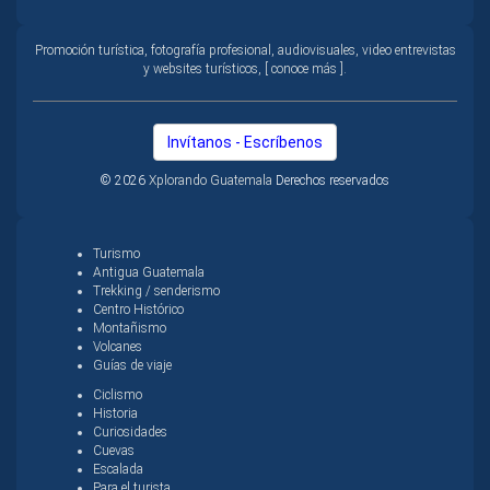
Promoción turística, fotografía profesional, audiovisuales, video entrevistas
y websites turísticos, [ conoce más ].
Invítanos - Escríbenos
© 2026
Xplorando Guatemala
Derechos reservados
Turismo
Antigua Guatemala
Trekking / senderismo
Centro Histórico
Montañismo
Volcanes
Guías de viaje
Ciclismo
Historia
Curiosidades
Cuevas
Escalada
Para el turista