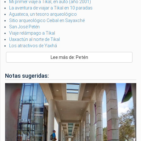
Mi primer viaje a Tikal, en auto (año 2001)
La aventura de viajar a Tikal en 10 paradas
Aguateca, un tesoro arqueológico
Sitio arqueológico Ceibal en Sayaxché
San José Petén
Viaje relámpago a Tikal
Uaxactún al norte de Tikal
Los atractivos de Yaxhá
Lee más de: Petén
Notas sugeridas: