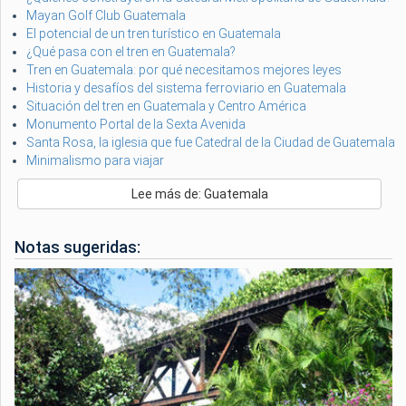
Mayan Golf Club Guatemala
El potencial de un tren turístico en Guatemala
¿Qué pasa con el tren en Guatemala?
Tren en Guatemala: por qué necesitamos mejores leyes
Historia y desafíos del sistema ferroviario en Guatemala
Situación del tren en Guatemala y Centro América
Monumento Portal de la Sexta Avenida
Santa Rosa, la iglesia que fue Catedral de la Ciudad de Guatemala
Minimalismo para viajar
Lee más de: Guatemala
Notas sugeridas: