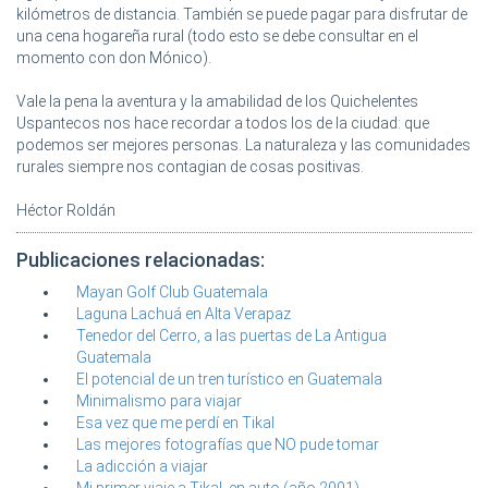
kilómetros de distancia. También se puede pagar para disfrutar de
una cena hogareña rural (todo esto se debe consultar en el
momento con don Mónico).
Vale la pena la aventura y la amabilidad de los Quichelentes
Uspantecos nos hace recordar a todos los de la ciudad: que
podemos ser mejores personas. La naturaleza y las comunidades
rurales siempre nos contagian de cosas positivas.
Héctor Roldán
Publicaciones relacionadas:
Mayan Golf Club Guatemala
Laguna Lachuá en Alta Verapaz
Tenedor del Cerro, a las puertas de La Antigua
Guatemala
El potencial de un tren turístico en Guatemala
Minimalismo para viajar
Esa vez que me perdí en Tikal
Las mejores fotografías que NO pude tomar
La adicción a viajar
Mi primer viaje a Tikal, en auto (año 2001)