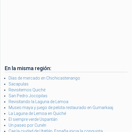
En la misma región:
Días de mercado en Chichicastenango
Sacapulas
Revisitemos Quiché
San Pedro Jocopilas
Revisitando la Laguna de Lemoa
Museo maya y juego de pelota restaurado en Gumarkaaj
La Laguna de Lemoa en Quiché
El siempre verde Uspantán
Un paseo por Cunén
Cae la ciudad de Utatlán, España inicia la conquista