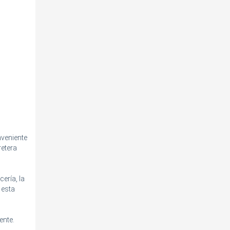
nveniente
retera
ería, la
 esta
ente.