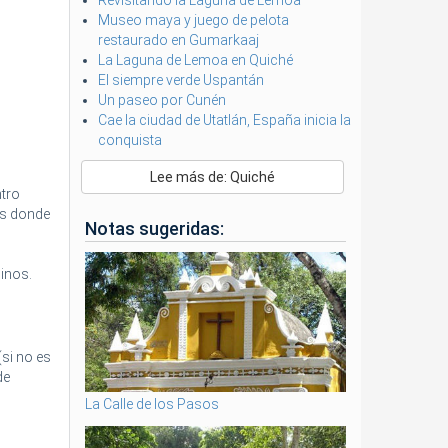
Revisitando la Laguna de Lemoa
Museo maya y juego de pelota
restaurado en Gumarkaaj
La Laguna de Lemoa en Quiché
El siempre verde Uspantán
Un paseo por Cunén
Cae la ciudad de Utatlán, España inicia la
conquista
Lee más de: Quiché
ntro
os donde
Notas sugeridas:
inos.
(si no es
de
La Calle de los Pasos