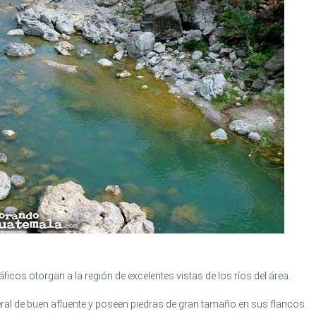
icos otorgan a la región de excelentes vistas de los ríos del área.
ral de buen afluente y poseen piedras de gran tamaño en sus flancos.