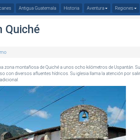
canes
Antigua Guatemala
Historia
Aventura
Regiones
 Quiché
ismo
na zona montañosa de Quiché a unos ocho kilómetros de Uspantán. Su
 con diversos afluentes hídricos. Su iglesia llama la atención por salir
adicional.