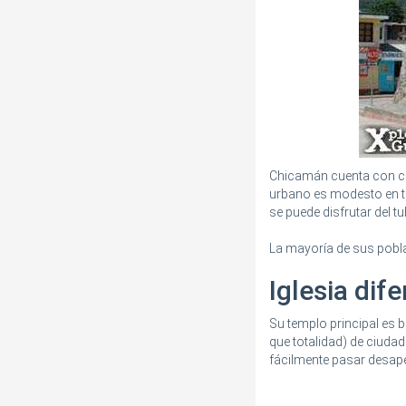
Chicamán cuenta con co
urbano es modesto en t
se puede disfrutar del tu
La mayoría de sus pobl
Iglesia dif
Su templo principal es b
que totalidad) de ciuda
fácilmente pasar desaper