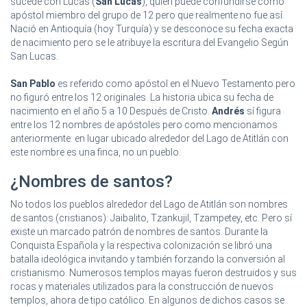
sucede con Lucas (
San Lucas
), quien puede confundirse como
apóstol miembro del grupo de 12 pero que realmente no fue así.
Nació en Antioquía (hoy Turquía) y se desconoce su fecha exacta
de nacimiento pero se le atribuye la escritura del Evangelio Según
San Lucas.
San Pablo
es referido como apóstol en el Nuevo Testamento pero
no figuró entre los 12 originales. La historia ubica su fecha de
nacimiento en el año 5 a 10 Después de Cristo.
Andrés
sí figura
entre los 12 nombres de apóstoles pero como mencionamos
anteriormente: en lugar ubicado alrededor del Lago de Atitlán con
este nombre es una finca, no un pueblo.
¿Nombres de santos?
No todos los pueblos alrededor del Lago de Atitlán son nombres
de santos (cristianos): Jaibalito, Tzankujil, Tzampetey, etc. Pero sí
existe un marcado patrón de nombres de santos. Durante la
Conquista Española y la respectiva colonización se libró una
batalla ideológica invitando y también forzando la conversión al
cristianismo. Numerosos templos mayas fueron destruidos y sus
rocas y materiales utilizados para la construcción de nuevos
templos, ahora de tipo católico. En algunos de dichos casos se