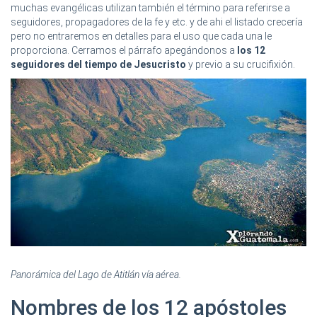
muchas evangélicas utilizan también el término para referirse a
seguidores, propagadores de la fe y etc. y de ahi el listado crecería
pero no entraremos en detalles para el uso que cada una le
proporciona. Cerramos el párrafo apegándonos a
los 12
seguidores del tiempo de Jesucristo
y previo a su crucifixión.
Panorámica del Lago de Atitlán vía aérea.
Nombres de los 12 apóstoles