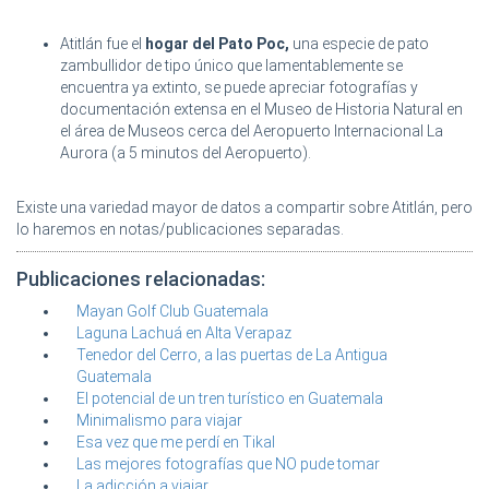
Atitlán fue el
hogar del Pato Poc,
una especie de pato
zambullidor de tipo único que lamentablemente se
encuentra ya extinto, se puede apreciar fotografías y
documentación extensa en el Museo de Historia Natural en
el área de Museos cerca del Aeropuerto Internacional La
Aurora (a 5 minutos del Aeropuerto).
Existe una variedad mayor de datos a compartir sobre Atitlán, pero
lo haremos en notas/publicaciones separadas.
Publicaciones relacionadas:
Mayan Golf Club Guatemala
Laguna Lachuá en Alta Verapaz
Tenedor del Cerro, a las puertas de La Antigua
Guatemala
El potencial de un tren turístico en Guatemala
Minimalismo para viajar
Esa vez que me perdí en Tikal
Las mejores fotografías que NO pude tomar
La adicción a viajar