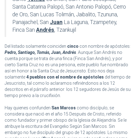
Santa Catarina Palopó, San Antonio Palopó, Cerro
de Oro, San Lucas Tolimán, Jaibalito, Tzununa,
Panajachel, San
Juan
La Laguna, Tzampetey,
Finca San
Andrés
, Tzankujil
Del listado solamente coinciden
cinco
con nombre de apóstoles:
Pedro, Santiago, Tomás, Juan, Andrés
. Aunque San Andrés no
cuenta porque se trata de una finca (Finca San Andrés), y por
cierto Santa Cruz no es una persona, este pueblo fue nombrado
así en honor a la Santa Cruz de Jesucristo. Esto nos deja
solamente
4 pueblos con el nombre de apóstoles
del tiempo de
Jesucristo, tal como lo aclaramos refiriéndonos a los 12
descritos en el párrafo anterior: los 12 seguidores de Jesús de su
tiempo previo a la crucifixión.
Hay quienes confunden
San Marcos
como discípulo; se
considera que nació en el año 15 Después de Cristo, referido
como fundador y primer obispo de la Iglesia de Alejandría. Se le
atribuye la escritura del Evangelio Según San Marcos. Sin
embargo no fue discípulo del grupo de 12 apóstoles. Lo mismo