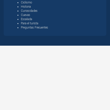
Ciclismo
Historia
Curiosidades
Cuevas
Escalada
Para el turista
Preguntas Frecuentes