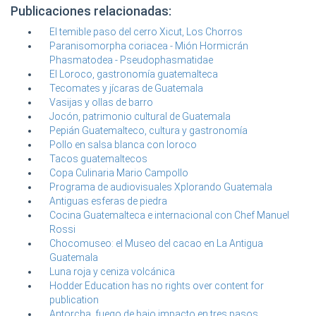
Publicaciones relacionadas:
El temible paso del cerro Xicut, Los Chorros
Paranisomorpha coriacea - Mión Hormicrán
Phasmatodea - Pseudophasmatidae
El Loroco, gastronomía guatemalteca
Tecomates y jícaras de Guatemala
Vasijas y ollas de barro
Jocón, patrimonio cultural de Guatemala
Pepián Guatemalteco, cultura y gastronomía
Pollo en salsa blanca con loroco
Tacos guatemaltecos
Copa Culinaria Mario Campollo
Programa de audiovisuales Xplorando Guatemala
Antiguas esferas de piedra
Cocina Guatemalteca e internacional con Chef Manuel
Rossi
Chocomuseo: el Museo del cacao en La Antigua
Guatemala
Luna roja y ceniza volcánica
Hodder Education has no rights over content for
publication
Antorcha, fuego de bajo impacto en tres pasos