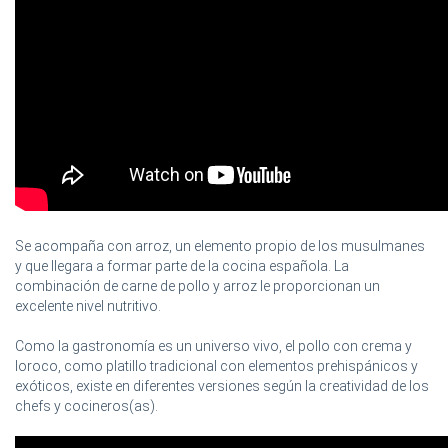
Se acompaña con arroz, un elemento propio de los musulmanes
y que llegara a formar parte de la cocina española. La
combinación de carne de pollo y arroz le proporcionan un
excelente nivel nutritivo.
Como la gastronomía es un universo vivo, el pollo con crema y
loroco, como platillo tradicional con elementos prehispánicos y
exóticos, existe en diferentes versiones según la creatividad de los
chefs y cocineros(as).