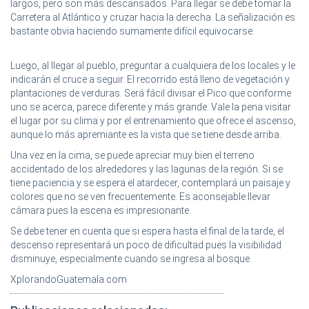
largos, pero son más descansados. Para llegar se debe tomar la
Carretera al Atlántico y cruzar hacia la derecha. La señalización es
bastante obvia haciendo sumamente difícil equivocarse.
Luego, al llegar al pueblo, preguntar a cualquiera de los locales y le
indicarán el cruce a seguir. El recorrido está lleno de vegetación y
plantaciones de verduras. Será fácil divisar el Pico que conforme
uno se acerca, parece diferente y más grande. Vale la pena visitar
el lugar por su clima y por el entrenamiento que ofrece el ascenso,
aunque lo más apremiante es la vista que se tiene desde arriba.
Una vez en la cima, se puede apreciar muy bien el terreno
accidentado de los alrededores y las lagunas de la región.
Si se
tiene paciencia y se espera el atardecer, contemplará un paisaje y
colores que no se ven frecuentemente. Es aconsejable llevar
cámara pues la escena es impresionante.
Se debe tener en cuenta que si espera hasta el final de la tarde, el
descenso representará un poco de dificultad pues la visibilidad
disminuye, especialmente cuando se ingresa al bosque.
XplorandoGuatemala.com