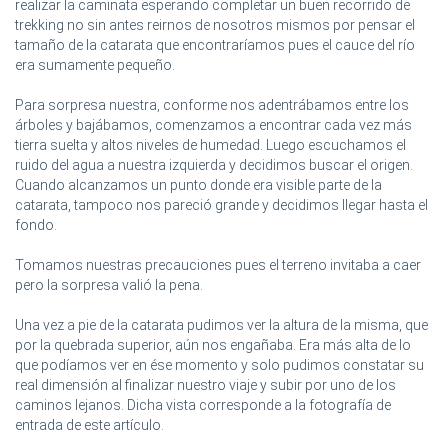
realizar la caminata esperando completar un buen recorrido de
trekking no sin antes reirnos de nosotros mismos por pensar el
tamaño de la catarata que encontraríamos pues el cauce del río
era sumamente pequeño.
Para sorpresa nuestra, conforme nos adentrábamos entre los
árboles y bajábamos, comenzamos a encontrar cada vez más
tierra suelta y altos niveles de humedad. Luego escuchamos el
ruido del agua a nuestra izquierda y decidimos buscar el origen.
Cuando alcanzamos un punto donde era visible parte de la
catarata, tampoco nos pareció grande y decidimos llegar hasta el
fondo.
Tomamos nuestras precauciones pues el terreno invitaba a caer
pero la sorpresa valió la pena.
Una vez a pie de la catarata pudimos ver la altura de la misma, que
por la quebrada superior, aún nos engañaba. Era más alta de lo
que podíamos ver en ése momento y solo pudimos constatar su
real dimensión al finalizar nuestro viaje y subir por uno de los
caminos lejanos. Dicha vista corresponde a la fotografía de
entrada de este artículo.