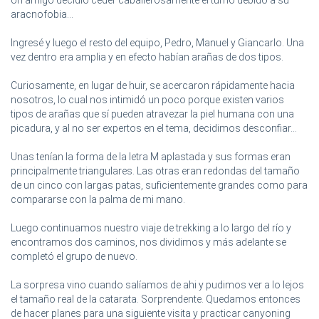
aracnofobia...
Ingresé y luego el resto del equipo, Pedro, Manuel y Giancarlo. Una
vez dentro era amplia y en efecto habían arañas de dos tipos.
Curiosamente, en lugar de huir, se acercaron rápidamente hacia
nosotros, lo cual nos intimidó un poco porque existen varios
tipos de arañas que sí pueden atravezar la piel humana con una
picadura, y al no ser expertos en el tema, decidimos desconfiar...
Unas tenían la forma de la letra M aplastada y sus formas eran
principalmente triangulares. Las otras eran redondas del tamaño
de un cinco con largas patas, suficientemente grandes como para
compararse con la palma de mi mano.
Luego continuamos nuestro viaje de trekking a lo largo del río y
encontramos dos caminos, nos dividimos y más adelante se
completó el grupo de nuevo.
La sorpresa vino cuando salíamos de ahi y pudimos ver a lo lejos
el tamaño real de la catarata. Sorprendente. Quedamos entonces
de hacer planes para una siguiente visita y practicar canyoning