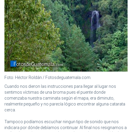
Foto: Héctor Roldán / Fotosdeguatemala.com.
Cuando nos dieron las instrucciones para llegar al lugar nos
sentimos víctimas de una broma pues el puente donde
comenzaba nuestra caminata según el mapa, era diminuto,
realmente pequeño y no parecía lógico encontrar alguna catarata
cerca.
Tampoco podíamos escuchar ningun tipo de sonido que nos
indicara por dónde debíamos continuar. Al final nos resignamos a