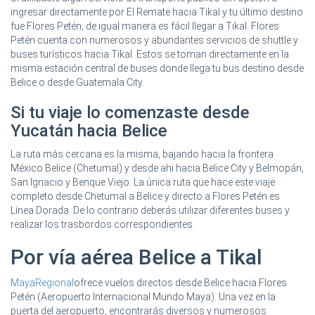
ingresar directamente por El Remate hacia Tikal y tu último destino
fue Flores Petén, de igual manera es fácil llegar a Tikal. Flores
Petén cuenta con numerosos y abundantes servicios de shuttle y
buses turísticos hacia Tikal. Estos se toman directamente en la
misma estación central de buses donde llega tu bus destino desde
Belice o desde Guatemala City.
Si tu viaje lo comenzaste desde
Yucatán hacia Belice
La ruta más cercana es la misma, bajando hacia la frontera
México Belice (Chetumal) y desde ahi hacia Belice City y Belmopán,
San Ignacio y Benque Viejo. La única ruta que hace este viaje
completo desde Chetumal a Belice y directo a Flores Petén es
Línea Dorada. De lo contrario deberás utilizar diferentes buses y
realizar los trasbordos correspondientes.
Por vía aérea Belice a Tikal
MayaRegional
ofrece vuelos directos desde Belice hacia Flores
Petén (Aeropuerto Internacional Mundo Maya). Una vez en la
puerta del aeropuerto, encontrarás diversos y numerosos