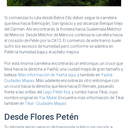
Si comienzas tu ruta desde Belice City debes seguir la carretera
que lleva hacia Belmopán, San Ignacio y así alcanzar Benque Viejo
del Carmen. Ahi encontrarás la frontera hacia Guatemala Melchor
de Mencos. Desde Melchor de Mencos continúa la carretera hacia
el corazón de Petén por la CA13. El comienzo de este tramo suele
sufrir los excesos de humedad pero conforme se adentra en
Petén la humedad baja y el asfalto mejora.
Por esta misma carretera encontrarás un entronque, un cruce que
lleva hacia la derecha a Yaxhá, una ciudad maya de gran tamaño y
belleza.
Más información de Yaxhá aquí
, y también en
Yaxhá -
Ciudades Mayas
. Más adelante encontrarás otro entronque con
un cruce hacia la derecha que lleva hacia El Remate, pasando
frente a las orillas del
Lago Petén Itzá
, y rumbo hacia Tikal, cuyo
nombre original es
Yax Mutal
. Encuentra más información de Tikal
también en
Tikal - Ciudades Mayas.
Desde Flores Petén
Si utilizaste algún servicio de transporte público sin opción a