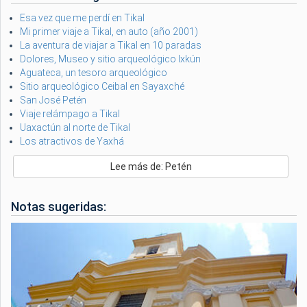
Esa vez que me perdí en Tikal
Mi primer viaje a Tikal, en auto (año 2001)
La aventura de viajar a Tikal en 10 paradas
Dolores, Museo y sitio arqueológico Ixkún
Aguateca, un tesoro arqueológico
Sitio arqueológico Ceibal en Sayaxché
San José Petén
Viaje relámpago a Tikal
Uaxactún al norte de Tikal
Los atractivos de Yaxhá
Lee más de: Petén
Notas sugeridas: