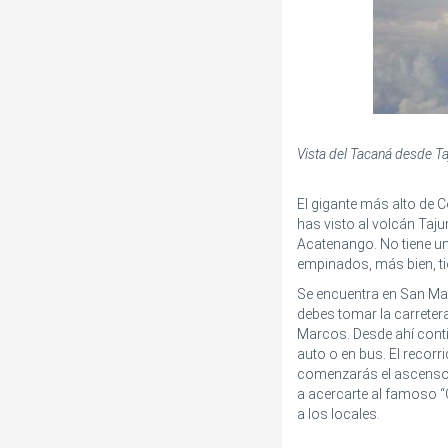
Vista del Tacaná desde T
El gigante más alto de 
has visto al volcán Taj
Acatenango. No tiene u
empinados, más bien, ti
Se encuentra en San Mar
debes tomar la carreter
Marcos. Desde ahí conti
auto o en bus. El recorr
comenzarás el ascenso p
a acercarte al famoso “
a los locales.