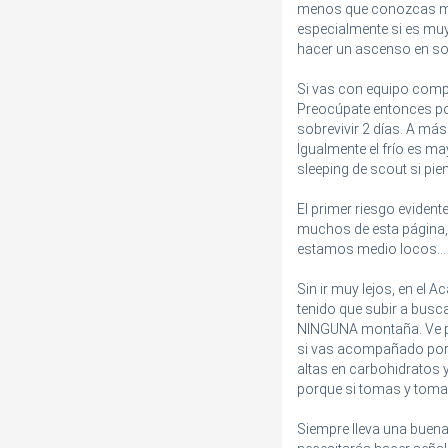
menos que conozcas muy 
especialmente si es muy
hacer un ascenso en sol
Si vas con equipo comp
Preocúpate entonces por
sobrevivir 2 días. A má
Igualmente el frío es may
sleeping de scout si pien
El primer riesgo eviden
muchos de esta página, 
estamos medio locos...
Sin ir muy lejos, en el
tenido que subir a busc
NINGUNA montaña. Ve pr
si vas acompañado por 
altas en carbohidratos 
porque si tomas y tomas
Siempre lleva una buena