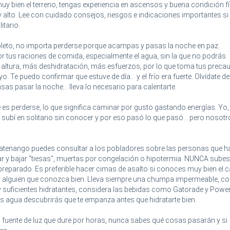
bien el terreno, tengas experiencia en ascensos y buena condición fí
 alto. Lee con cuidado consejos, riesgos e indicaciones importantes si
itario.
leto, no importa perderse porque acampas y pasas la noche en paz.
 tus raciones de comida, especialmente el agua, sin la que no podrás
s altura, más deshidratación, más esfuerzos, por lo que toma tus preca
o. Te puedo confirmar que estuve de día... y el frío era fuerte. Olvídate de
sas pasar la noche... lleva lo necesario para calentarte.
te es perderse, lo que significa caminar por gusto gastando energías. Y
subí en solitario sin conocer y por eso pasó lo que pasó... pero nosot
 Acatenango puedes consultar a los pobladores sobre las personas que h
ar y bajar “tiesas”, muertas por congelación o hipotermia. NUNCA sube
eparado. Es preferible hacer cimas de asalto si conoces muy bien el 
alguien que conozca bien. Lleva siempre una chumpa impermeable, c
y suficientes hidratantes, considera las bebidas como Gatorade y Powe
 agua descubrirás que te empanza antes que hidratarte bien.
 fuente de luz que dure por horas, nunca sabes qué cosas pasarán y si