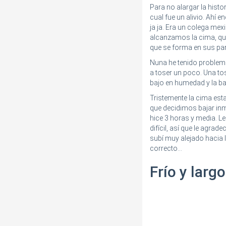
Para no alargar la histo
cual fue un alivio. Ah
ja ja. Era un colega m
alcanzamos la cima, qu
que se forma en sus pa
Nuna he tenido problema
a toser un poco. Una to
bajo en humedad y la ba
Tristemente la cima est
que decidimos bajar inm
hice 3 horas y media. L
difícil, así que le agra
subí muy alejado hacia 
correcto...
Frío y larg