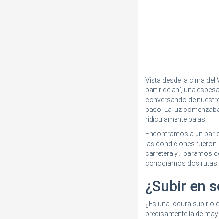
Vista desde la cima de
partir de ahí, una espes
conversando de nuestro
paso. La luz comenzaba
ridículamente bajas.
Encontramos a un par d
las condiciones fueron di
carretera y... paramos
conocíamos dos rutas di
¿Subir en s
¿Es una locura subirlo 
precisamente la de mayor