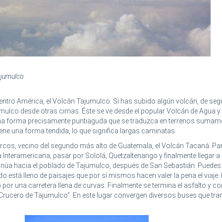
ajumulco
Centro América, el Volcán Tajumulco. Si has subido algún volcán, de seg
umulco desde otras cimas. Éste se ve desde el popular Volcán de Agua y
na forma precisamente puntiaguda que se traduzca en terrenos sumam
ene una forma tendida, lo que significa largas caminatas.
cos, vecino del segundo más alto de Guatemala, el Volcán Tacaná. Par
a Interamericana, pasar por Sololá, Quetzaltenango y finalmente llegar a
núa hacia el poblado de Tajumulco, después de San Sebastián. Puedes 
ido está lleno de paisajes que por sí mismos hacen valer la pena el viaje.
or una carretera llena de curvas. Finalmente se termina el asfalto y 
Crucero de Tajumulco”. En este lugar convergen diversos buses que tr