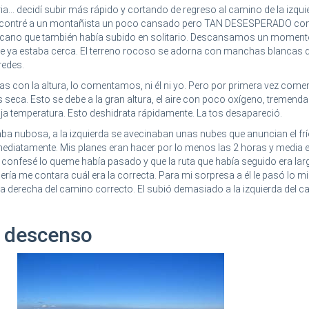
ria... decidí subir más rápido y cortando de regreso al camino de la izquie
í encontré a un montañista un poco cansado pero TAN DESESPERADO co
exicano que también había subido en solitario. Descansamos un moment
e ya estaba cerca. El terreno rocoso se adorna con manchas blancas d
redes.
s con la altura, lo comentamos, ni él ni yo. Pero por primera vez co
s seca. Esto se debe a la gran altura, el aire con poco oxígeno, tremen
ja temperatura. Esto deshidrata rápidamente. La tos desapareció.
aba nubosa, a la izquierda se avecinaban unas nubes que anuncian el frío
ediatamente. Mis planes eran hacer por lo menos las 2 horas y media e
e confesé lo queme había pasado y que la ruta que había seguido era lar
decería me contara cuál era la correcta. Para mi sorpresa a él le pasó lo 
la derecha del camino correcto. El subió demasiado a la izquierda del 
o descenso