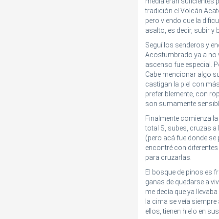
media eran suficientes 
tradición el Volcán Aca
pero viendo que la dificu
asalto, es decir, subir y
Seguí los senderos y en
Acostumbrado ya a no ve
ascenso fue especial. Po
Cabe mencionar algo suma
castigan la piel con má
preferiblemente, con ro
son sumamente sensibles
Finalmente comienza la 
total S, subes, cruzas a l
(pero acá fue donde se p
encontré con diferentes
para cruzarlas.
El bosque de pinos es f
ganas de quedarse a vivi
me decía que ya llevab
la cima se veía siempre 
ellos, tienen hielo en su