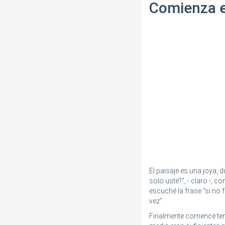
Comienza e
El paisaje es una joya,
solo usté?”, - claro -,
escuché la frase “si no
vez”.
Finalmente comencé tem