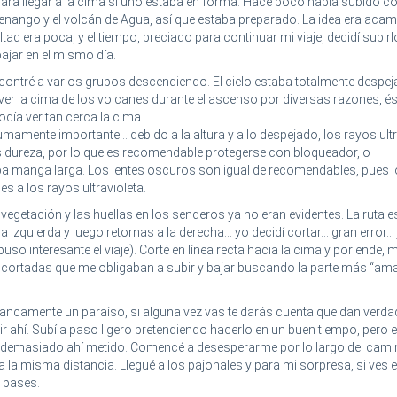
para llegar a la cima si uno estaba en forma. Hace poco había subido 
tenango y el volcán de Agua, así que estaba preparado. La idea era acam
ltad era poca, y el tiempo, preciado para continuar mi viaje, decidí subirl
 bajar en el mismo día.
contré a varios grupos descendiendo. El cielo estaba totalmente despej
r la cima de los volcanes durante el ascenso por diversas razones, és
día ver tan cerca la cima.
mente importante... debido a la altura y a lo despejado, los rayos ultr
s dureza, por lo que es recomendable protegerse con bloqueador, o
pa manga larga. Los lentes oscuros son igual de recomendables, pues 
 a los rayos ultravioleta.
vegetación y las huellas en los senderos ya no eran evidentes. La ruta e
a izquierda y luego retornas a la derecha... yo decidí cortar... gran error... j
uso interesante el viaje). Corté en línea recta hacia la cima y por ende, 
 cortadas que me obligaban a subir y bajar buscando la parte más “ama
rancamente un paraíso, si alguna vez vas te darás cuenta que dan verd
r ahí. Subí a paso ligero pretendiendo hacerlo en un buen tiempo, pero el
a demasiado ahí metido. Comencé a desesperarme por lo largo del cami
a la misma distancia. Llegué a los pajonales y para mi sorpresa, si ves e
s bases.