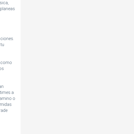
sica,
 planeas
uciones.
 tu
o, como
ros
an
stimes a
camino o
omidas
rade