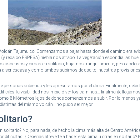
l Volcán Tajumulco. Comenzamos a bajar hasta donde el camino era evid
a (y recalco ESPESA) niebla nos atrapó. La vegetación escondía las huel
s ascensos y cimas en solitario, bajamos tranquilamente, pero acelera
 a ser escasa y como ambos subimos de asalto, nuestras provisiones
e personas subiendo y les apresuramos por el clima. Finalmente, debid
fíciles, la visibilidad nos impidió ver los caminos... finalmente llegamos
 como 8 kilómetros lejos de donde comenzamos a subir. Por lo menos y
stintas del mismo volcán... no pudo ser mejor.
olitario?
en solitario? No, para nada, de hecho la cima más alta de Centro Améric
 dificultad. ¿Deberías atreverte a hacer esta cima u otras en solitario? N