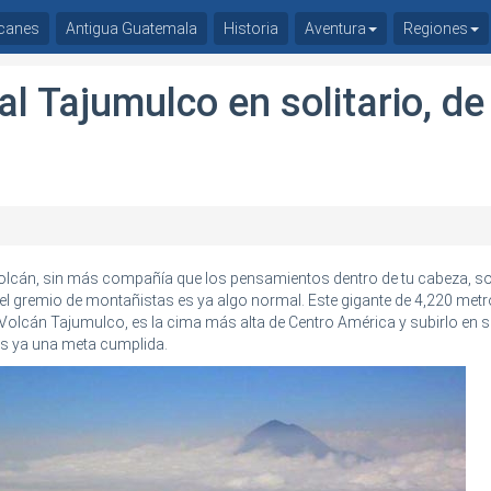
canes
Antigua Guatemala
Historia
Aventura
Regiones
l Tajumulco en solitario, de
volcán, sin más compañía que los pensamientos dentro de tu cabeza, s
l gremio de montañistas es ya algo normal. Este gigante de 4,220 met
el Volcán Tajumulco, es la cima más alta de Centro América y subirlo en so
s ya una meta cumplida.