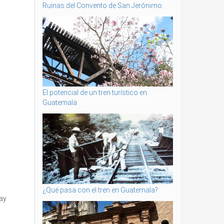
Ruinas del Convento de San Jerónimo
El potencial de un tren turístico en
Guatemala
¿Qué pasa con el tren en Guatemala?
ay