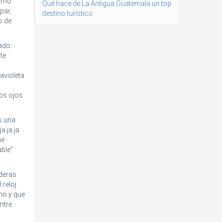
como
Qué hace de La Antigua Guatemala un top
par,
destino turístico
o de
ado.
te
avioleta
los ojos
s una
a ja ja
me
ble”
aderas
 reloj
no y que
ntre