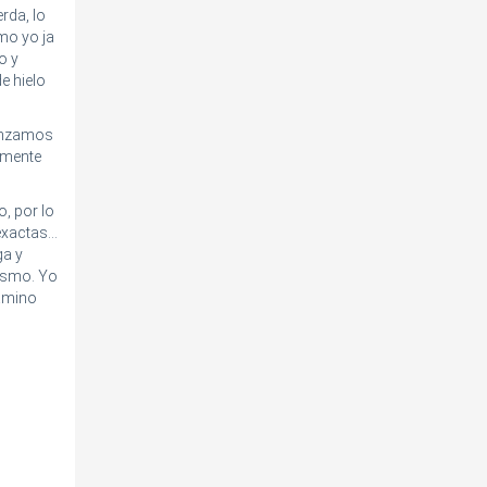
rda, lo
mo yo ja
o y
e hielo
menzamos
damente
, por lo
xactas...
ga y
mismo. Yo
camino