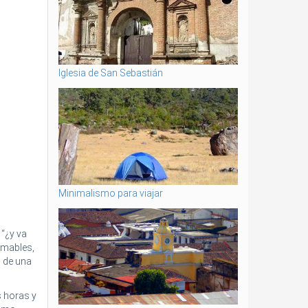
Iglesia de San Sebastián
Minimalismo para viajar
 “¿y va
amables,
s de una
 horas y