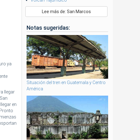
Volcán Tajumulco
Lee más de: San Marcos
Notas sugeridas:
uro ya
ente
Situación del tren en Guatemala y Centro
América
a llegar
 San
llegar en
 Pronto
comienzas
ansportan