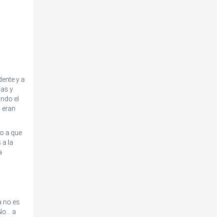
ente y a
las y
ndo el
 eran
o a que
 a la
a
a no es
o... a