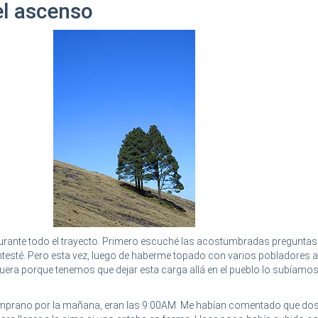
l ascenso
 durante todo el trayecto. Primero escuché las acostumbradas preguntas
 contesté. Pero esta vez, luego de haberme topado con varios pobladores 
 fuera porque tenemos que dejar esta carga allá en el pueblo lo subíamo
prano por la mañana, eran las 9:00AM. Me habían comentado que dos